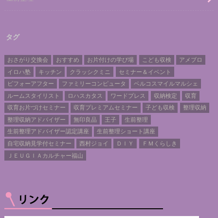
タグ
おさがり交換会
おすすめ
お片付けの学び場
こども収検
アメブロ
イロハ塾
キッチン
クラッシクミニ
セミナー＆イベント
ビフォーアフター
ファミリーコンピュータ
ベルコスマイルマルシェ
ルームスタイリスト
ロハスカタス
ワードプレス
収納検定
収育
収育お片づけセミナー
収育プレミアムセミナー
子ども収検
整理収納
整理収納アドバイザー
無印良品
王子
生前整理
生前整理アドバイザー認定講座
生前整理ショート講座
自宅収納見学付セミナー
西村ジョイ
ＤＩＹ
ＦＭくらしき
ＪＥＵＧＩＡカルチャー福山