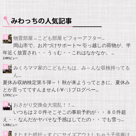
物置部屋→こども部屋 ビフォーアフター...
岡山市で、お片づけサポート〜 引っ越しの荷物が、半
年近く放置され・・ うぅむ・・これはなかなか。 ...
2,483ビュー
みくろママ家のこどもたちは、み～んな収検持ってる
ん...
夏休み収納検定第５弾～！ 秋が来ようってときに、夏休み
とか言っててすんません (-∀-`; ) ブログペー...
1,593ビュー
おさがり交換会大混乱！！...
いつもは２０件そこそこの事前予約が・・ ８０件超
え・・ なんだかヤバそな予感はしてたの・・ でも雪っ...
1,308ビュー
またまた総社～すぐにサイズアウトしちゃう子供服は