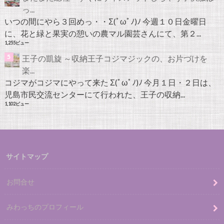
っ...
いつの間にやら３回めっ・・Σ(ﾟωﾟﾉ)ﾉ 今週１０日金曜日
に、花と緑と果実の憩いの農マル園芸さんにて、第２...
1,255ビュー
王子の凱旋 ～収納王子コジマジックの、お片づけを
楽...
コジマがコジマにやって来た Σ(ﾟωﾟﾉ)ﾉ 今月１日・２日は、
児島市民交流センターにて行われた、王子の収納...
1,102ビュー
サイトマップ
お問合せ
みわっちのプロフィール