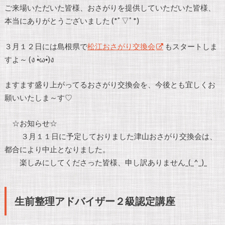
ご来場いただいた皆様、おさがりを提供していただいた皆様、
本当にありがとうございました (*ﾟ▽ﾟ*)
３月１２日には島根県で
松江おさがり交換会
もスタートしま
すよ～ (ง •̀ω•́)ง
ますます盛り上がってるおさがり交換会を、今後とも宜しくお
願いいたしま～す♡
☆お知らせ☆
３月１１日に予定しておりました津山おさがり交換会は、
都合により中止となりました。
楽しみにしてくださった皆様、申し訳ありません_(_^_)_
生前整理アドバイザー２級認定講座