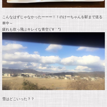
こんなはずじゃなかったーーー！！のけーちゃんを駅まで送る
車中～
疲れも吹っ飛ぶキレイな青空 (´∀｀*)
雪はどこいった？？