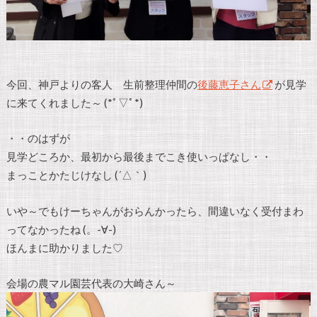
今回、神戸よりの客人 生前整理仲間の
後藤恵子さん
が見学
に来てくれました～ (*ﾟ▽ﾟ*)
・・のはずが
見学どころか、最初から最後までこき使いっぱなし・・
まっことかたじけなし (´△｀)
いや～でもけーちゃんがおらんかったら、間違いなく受付まわ
ってなかったね (。-∀-)
ほんまに助かりました♡
会場の農マル園芸代表の大崎さん～