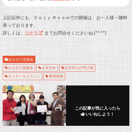
上記以外にも、Ｃｏｚｙ Ｒｏｏｍでの開催は、お一人様～随時
承っております。
詳しくは、
コチラ
までお問合せくださいね (*^^*)
おさがり交換会
おさがり交換会
おすすめ
お片付けの学び場
セミナー＆イベント
整理収納
この記事が気に入ったら
いいねしよう！