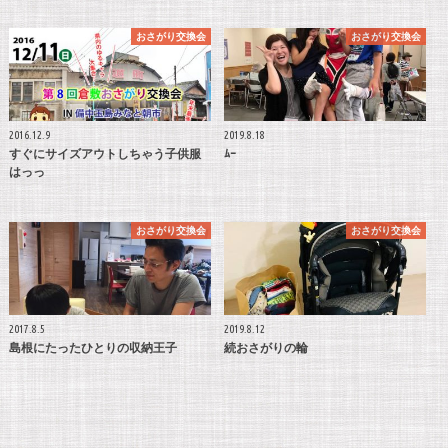
おさがり交換会
おさがり交換会
2016.12.9
2019.8.18
すぐにサイズアウトしちゃう子供服
ﾑｰ
はっっ
おさがり交換会
おさがり交換会
2017.8.5
2019.8.12
島根にたったひとりの収納王子
続おさがりの輪