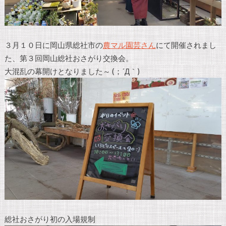
３月１０日に岡山県総社市の
農マル園芸さん
にて開催されまし
た、第３回岡山総社おさがり交換会。
大混乱の幕開けとなりました～ (；´Д｀)
総社おさがり初の入場規制