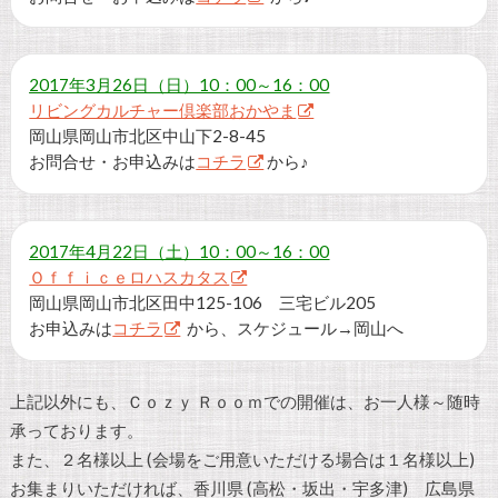
2017年3月26日（日）10：00～16：00
リビングカルチャー倶楽部おかやま
岡山県岡山市北区中山下2-8-45
お問合せ・お申込みは
コチラ
から♪
2017年4月22日（土）10：00～16：00
Ｏｆｆｉｃｅロハスカタス
岡山県岡山市北区田中125-106 三宅ビル205
お申込みは
コチラ
から、スケジュール→岡山へ
上記以外にも、Ｃｏｚｙ Ｒｏｏｍでの開催は、お一人様～随時
承っております。
また、２名様以上 (会場をご用意いただける場合は１名様以上)
お集まりいただければ、香川県 (高松・坂出・宇多津) 広島県