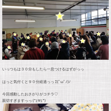
いっつもは３０分もしたら一息つけるはずがっっ
はっと気付くと９０分経過っっ Σ(ﾟωﾟﾉ)ﾉ
今回感動したおさがりがコチラ♡
親切すぎますっっ (*≧∀≦*)