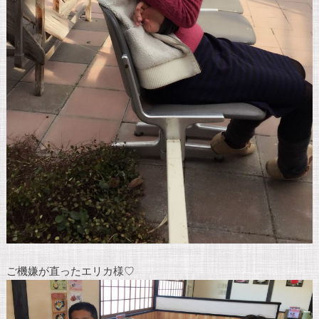
ご機嫌が直ったエリカ様♡