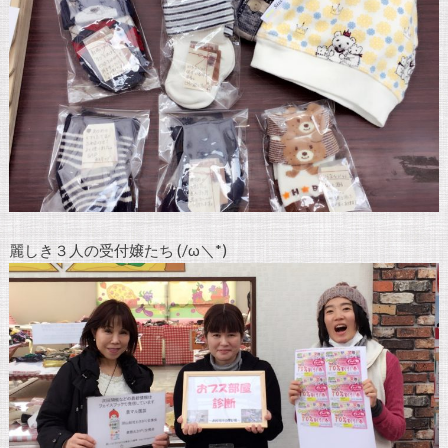
麗しき３人の受付嬢たち (/ω＼*)