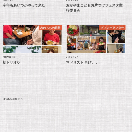
今年もあいつがやって来た
おかやまこどもお片づけフェスタ実
行委員会
みわっちの日常
ビフォーアフター
2019.8.24
2019.8.22
初トリオ♡
マドリスト 再び 。。
SPONSORLINK