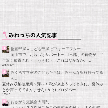
物置部屋→こども部屋 ビフォーアフター...
岡山市で、お片づけサポート〜 引っ越しの荷物が、半
年近く放置され・・ うぅむ・・これはなかなか。 ...
2,483ビュー
みくろママ家のこどもたちは、み～んな収検持ってる
ん...
夏休み収納検定第５弾～！ 秋が来ようってときに、夏休み
とか言っててすんません (-∀-`; ) ブログペー...
1,594ビュー
おさがり交換会大混乱！！...
いつもは２０件そこそこの事前予約が・・ ８０件超