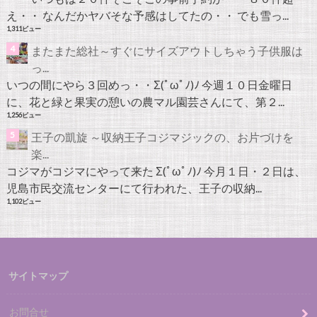
え・・ なんだかヤバそな予感はしてたの・・ でも雪っ...
1,311ビュー
またまた総社～すぐにサイズアウトしちゃう子供服は
っ...
いつの間にやら３回めっ・・Σ(ﾟωﾟﾉ)ﾉ 今週１０日金曜日
に、花と緑と果実の憩いの農マル園芸さんにて、第２...
1,256ビュー
王子の凱旋 ～収納王子コジマジックの、お片づけを
楽...
コジマがコジマにやって来た Σ(ﾟωﾟﾉ)ﾉ 今月１日・２日は、
児島市民交流センターにて行われた、王子の収納...
1,102ビュー
サイトマップ
お問合せ