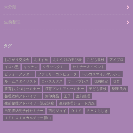
未分類
生前整理
タグ
おさがり交換会
おすすめ
お片付けの学び場
こども収検
アメブロ
イロハ塾
キッチン
クラッシクミニ
セミナー＆イベント
ビフォーアフター
ファミリーコンピュータ
ベルコスマイルマルシェ
ルームスタイリスト
ロハスカタス
ワードプレス
収納検定
収育
収育お片づけセミナー
収育プレミアムセミナー
子ども収検
整理収納
整理収納アドバイザー
無印良品
王子
生前整理
生前整理アドバイザー認定講座
生前整理ショート講座
自宅収納見学付セミナー
西村ジョイ
ＤＩＹ
ＦＭくらしき
ＪＥＵＧＩＡカルチャー福山