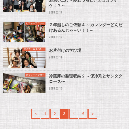
ケ！？～
2018.03.17
ビフォーアフター
２年越しのご依頼４ ～カレンダーどんだ
けあるんじゃ～い！！～
2018.03.12
セミナー＆イベント
お片付けの学び場
2018.03.11
ビフォーアフター
冷蔵庫の整理収納２ ～保冷剤とサンタク
ロース〜
2018.03.10
<
1
2
3
4
5
>