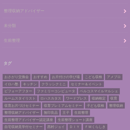
整理収納アドバイザー
未分類
生前整理
タグ
おさがり交換会
おすすめ
お片付けの学び場
こども収検
アメブロ
イロハ塾
キッチン
クラッシクミニ
セミナー＆イベント
ビフォーアフター
ファミリーコンピュータ
ベルコスマイルマルシェ
ルームスタイリスト
ロハスカタス
ワードプレス
収納検定
収育
収育お片づけセミナー
収育プレミアムセミナー
子ども収検
整理収納
整理収納アドバイザー
無印良品
王子
生前整理
生前整理アドバイザー認定講座
生前整理ショート講座
自宅収納見学付セミナー
西村ジョイ
ＤＩＹ
ＦＭくらしき