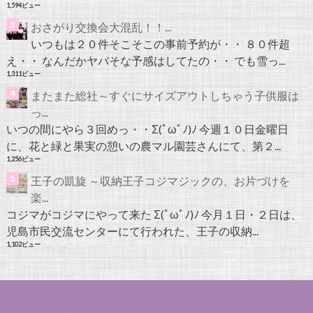
1,594ビュー
おさがり交換会大混乱！！...
いつもは２０件そこそこの事前予約が・・ ８０件超
え・・ なんだかヤバそな予感はしてたの・・ でも雪っ...
1,311ビュー
またまた総社～すぐにサイズアウトしちゃう子供服は
っ...
いつの間にやら３回めっ・・Σ(ﾟωﾟﾉ)ﾉ 今週１０日金曜日
に、花と緑と果実の憩いの農マル園芸さんにて、第２...
1,256ビュー
王子の凱旋 ～収納王子コジマジックの、お片づけを
楽...
コジマがコジマにやって来た Σ(ﾟωﾟﾉ)ﾉ 今月１日・２日は、
児島市民交流センターにて行われた、王子の収納...
1,102ビュー