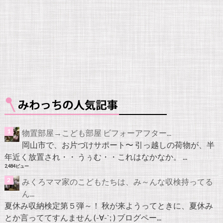
物置部屋→こども部屋 ビフォーアフター...
岡山市で、お片づけサポート〜 引っ越しの荷物が、半
年近く放置され・・ うぅむ・・これはなかなか。 ...
2,484ビュー
みくろママ家のこどもたちは、み～んな収検持ってる
ん...
夏休み収納検定第５弾～！ 秋が来ようってときに、夏休み
とか言っててすんません (-∀-`; ) ブログペー...