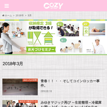
ホーム
2018年
3月
2018年3月
みわっちの日常
青春！！ ・ ・ そしてコインロッカー事
件。
2018.03.18
セミナー＆イベント
みゆきマジック再び ～生前整理～冷蔵庫
お買い上げ～みわっちといえばカラオ