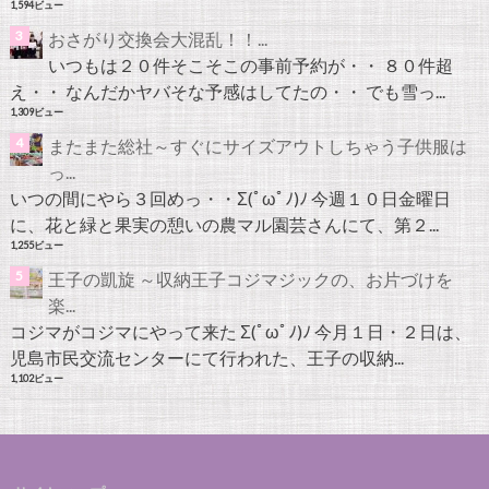
1,594ビュー
おさがり交換会大混乱！！...
いつもは２０件そこそこの事前予約が・・ ８０件超
え・・ なんだかヤバそな予感はしてたの・・ でも雪っ...
1,309ビュー
またまた総社～すぐにサイズアウトしちゃう子供服は
っ...
いつの間にやら３回めっ・・Σ(ﾟωﾟﾉ)ﾉ 今週１０日金曜日
に、花と緑と果実の憩いの農マル園芸さんにて、第２...
1,255ビュー
王子の凱旋 ～収納王子コジマジックの、お片づけを
楽...
コジマがコジマにやって来た Σ(ﾟωﾟﾉ)ﾉ 今月１日・２日は、
児島市民交流センターにて行われた、王子の収納...
1,102ビュー