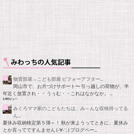
物置部屋→こども部屋 ビフォーアフター...
岡山市で、お片づけサポート〜 引っ越しの荷物が、半
年近く放置され・・ うぅむ・・これはなかなか。 ...
2,483ビュー
みくろママ家のこどもたちは、み～んな収検持ってる
ん...
夏休み収納検定第５弾～！ 秋が来ようってときに、夏休み
とか言っててすんません (-∀-`; ) ブログペー...