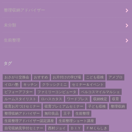
整理収納アドバイザー
未分類
生前整理
タグ
おさがり交換会
おすすめ
お片付けの学び場
こども収検
アメブロ
イロハ塾
キッチン
クラッシクミニ
セミナー＆イベント
ビフォーアフター
ファミリーコンピュータ
ベルコスマイルマルシェ
ルームスタイリスト
ロハスカタス
ワードプレス
収納検定
収育
収育お片づけセミナー
収育プレミアムセミナー
子ども収検
整理収納
整理収納アドバイザー
無印良品
王子
生前整理
生前整理アドバイザー認定講座
生前整理ショート講座
自宅収納見学付セミナー
西村ジョイ
ＤＩＹ
ＦＭくらしき