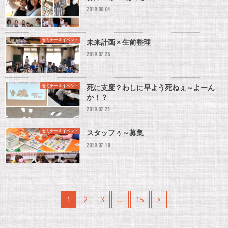
2019.08.04
セミナー＆イベント
未来計画 × 生前整理
2019.07.26
セミナー＆イベント
死に支度？わしに早よう死ねぇ～よーん
か！？
2019.07.23
セミナー＆イベント
スタッフぅ～募集
2019.07.18
1
2
3
…
15
>