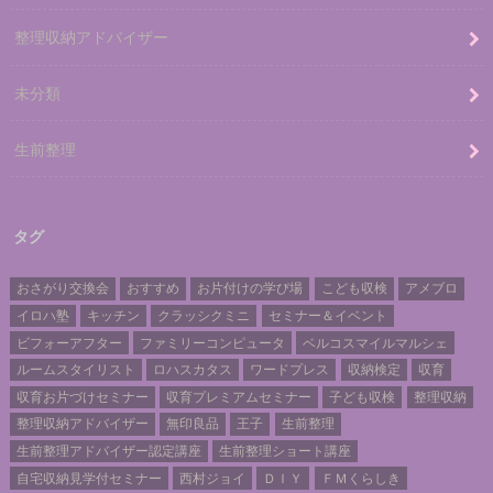
整理収納アドバイザー
未分類
生前整理
タグ
おさがり交換会
おすすめ
お片付けの学び場
こども収検
アメブロ
イロハ塾
キッチン
クラッシクミニ
セミナー＆イベント
ビフォーアフター
ファミリーコンピュータ
ベルコスマイルマルシェ
ルームスタイリスト
ロハスカタス
ワードプレス
収納検定
収育
収育お片づけセミナー
収育プレミアムセミナー
子ども収検
整理収納
整理収納アドバイザー
無印良品
王子
生前整理
生前整理アドバイザー認定講座
生前整理ショート講座
自宅収納見学付セミナー
西村ジョイ
ＤＩＹ
ＦＭくらしき