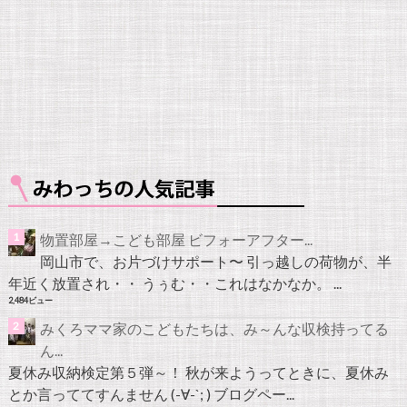
物置部屋→こども部屋 ビフォーアフター...
岡山市で、お片づけサポート〜 引っ越しの荷物が、半
年近く放置され・・ うぅむ・・これはなかなか。 ...
2,484ビュー
みくろママ家のこどもたちは、み～んな収検持ってる
ん...
夏休み収納検定第５弾～！ 秋が来ようってときに、夏休み
とか言っててすんません (-∀-`; ) ブログペー...