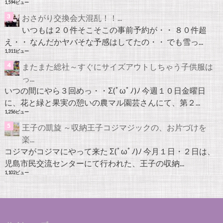
1,594ビュー
おさがり交換会大混乱！！...
いつもは２０件そこそこの事前予約が・・ ８０件超
え・・ なんだかヤバそな予感はしてたの・・ でも雪っ...
1,311ビュー
またまた総社～すぐにサイズアウトしちゃう子供服は
っ...
いつの間にやら３回めっ・・Σ(ﾟωﾟﾉ)ﾉ 今週１０日金曜日
に、花と緑と果実の憩いの農マル園芸さんにて、第２...
1,256ビュー
王子の凱旋 ～収納王子コジマジックの、お片づけを
楽...
コジマがコジマにやって来た Σ(ﾟωﾟﾉ)ﾉ 今月１日・２日は、
児島市民交流センターにて行われた、王子の収納...
1,102ビュー