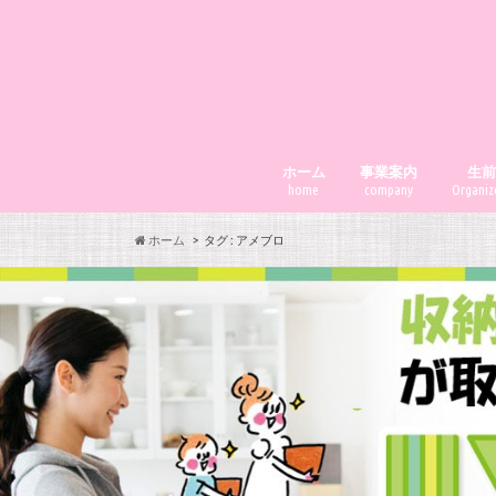
ホーム
事業案内
生
home
company
Organize
ホーム
タグ : アメブロ