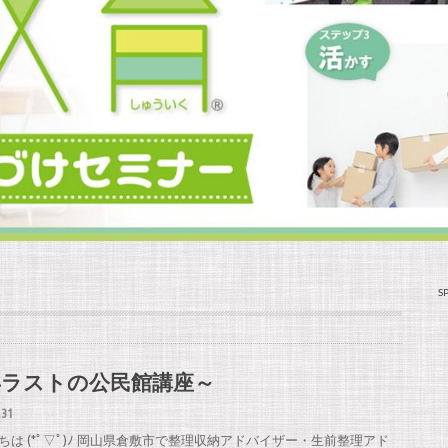
S
年ラストの公民館講座～
.31
ちは (*ﾟ▽ﾟ)ﾉ 岡山県倉敷市で整理収納アドバイザー・生前整理アド