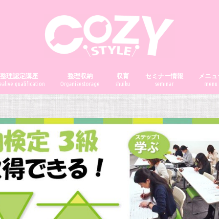
前整理認定講座
整理収納
収育
セミナー情報
メニュ
alive qualification
Organizestorage
shuiku
seminar
menu