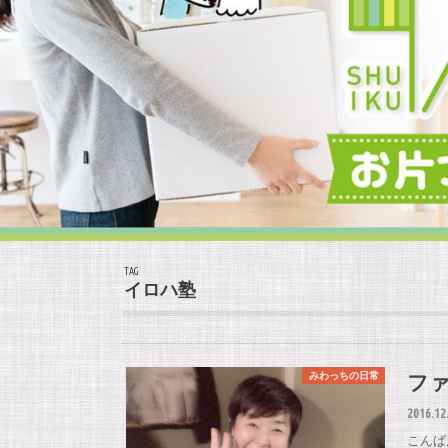
TAG
イロハ塾
フ
みわっちの日常
2016.12
こんば