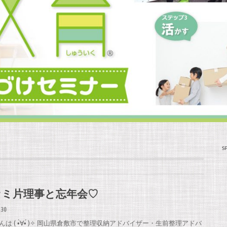
S
ァミ片理事と忘年会♡
.30
んは ( •̀∀•́ )✧ 岡山県倉敷市で整理収納アドバイザー・生前整理アドバ