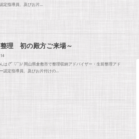
認定指導員、及びお片…
前整理 初の殿方ご来場～
.14
んは (*ﾟ▽ﾟ)ﾉ 岡山県倉敷市で整理収納アドバイザー・生前整理アド
ー認定指導員、及びお片付けの…