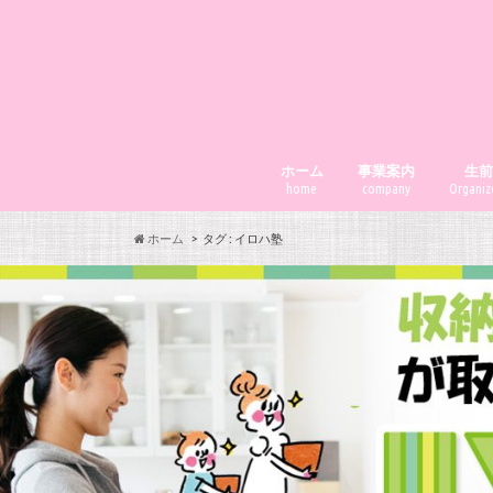
ホーム
事業案内
生
home
company
Organize
ホーム
タグ : イロハ塾