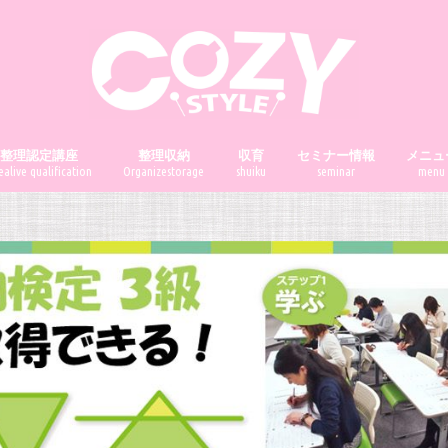
前整理認定講座
整理収納
収育
セミナー情報
メニュ
alive qualification
Organizestorage
shuiku
seminar
menu