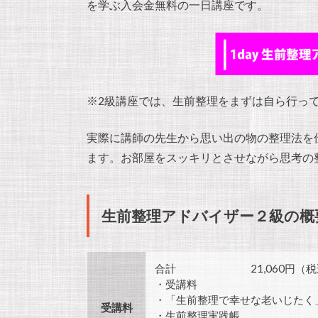
を学ぶ入会金無料の一日講座です。
※2級講座では、生前整理をまずは自ら行っ
実際に講師の先生から思い出の物の整理法を
ます。お部屋をスッキリとさせながら思考の
生前整理アドバイザー２級の概
合計 21,060円（税
・受講料 ：9,720
・「生前整理で幸せな老いじたく」：1
受講料
・生前整理実践帳 ：4,1