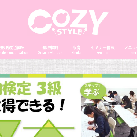
前整理認定講座
整理収納
収育
セミナー情報
メニュ
alive qualification
Organizestorage
shuiku
seminar
menu