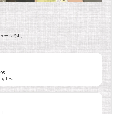
ジュールです。
05
→岡山へ
９Ｆ