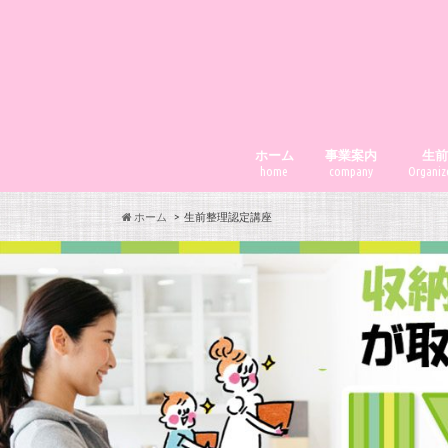
ホーム
事業案内
生
home
company
Organize
ホーム
生前整理認定講座