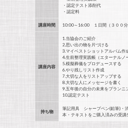
・認定テスト添削代 ：2,7
・認定料 ：3,240
講座時間
10:00～16:00 １日間（３００
1.当協会のご紹介
2.思い出の物を片づける
3.マイベストショットアルバム作
4.生前整理実践帳（エターナルノ
5.模擬葬儀をプロデュースする
講座内容
6.やり残しリスト作成
7.大切な人をリストアップする
8.大切な人にメッセージを書く
9.五年後の自分の未来をプランニ
10.認定テスト
筆記用具 シャープペン(鉛筆)・
持ち物
本・テキストをご購入済みの受講