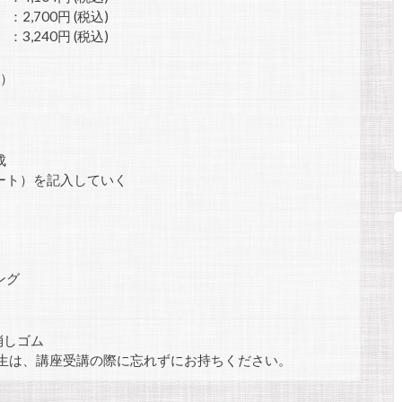
00円 (税込)
円 (税込)
分）
成
ート）を記入していく
ング
消しゴム
生は、講座受講の際に忘れずにお持ちください。