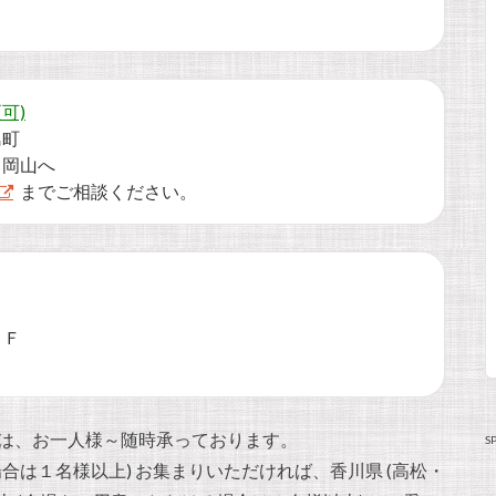
更可)
島町
→岡山へ
までご相談ください。
９Ｆ
催は、お一人様～随時承っております。
S
合は１名様以上) お集まりいただければ、香川県 (高松・