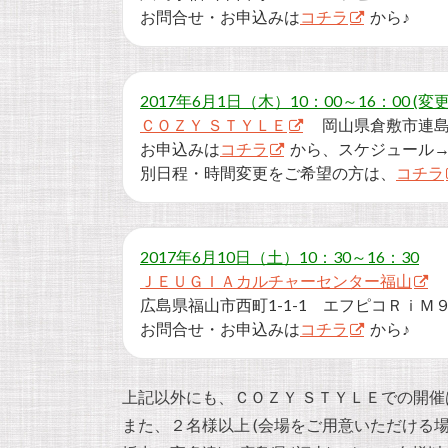
お問合せ・お申込みは
コチラ
から♪
2017年6月1日（木）10：00～16：00 (変
ＣＯＺＹ ＳＴＹＬＥ
岡山県倉敷市連
お申込みは
コチラ
から、スケジュール
別日程・時間変更をご希望の方は、
コチラ
2017年6月10日（土）10：30～16：30
ＪＥＵＧＩＡカルチャーセンター福山
広島県福山市西町1-1-1 エフピコＲｉＭ
お問合せ・お申込みは
コチラ
から♪
上記以外にも、ＣＯＺＹ ＳＴＹＬＥでの開
また、２名様以上 (会場をご用意いただける場