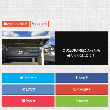
みわっちの日常
おすすめ
この記事が気に入ったら
いいねしよう！
ツイート
シェア
はてブ
Google+
Pocket
feedly