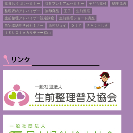
収育お片づけセミナー
収育プレミアムセミナー
子ども収検
整理収納
整理収納アドバイザー
無印良品
王子
生前整理
生前整理アドバイザー認定講座
生前整理ショート講座
自宅収納見学付セミナー
西村ジョイ
ＤＩＹ
ＦＭくらしき
ＪＥＵＧＩＡカルチャー福山