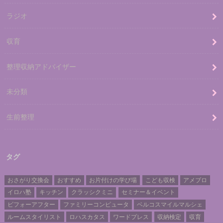
ラジオ
収育
整理収納アドバイザー
未分類
生前整理
タグ
おさがり交換会
おすすめ
お片付けの学び場
こども収検
アメブロ
イロハ塾
キッチン
クラッシクミニ
セミナー＆イベント
ビフォーアフター
ファミリーコンピュータ
ベルコスマイルマルシェ
ルームスタイリスト
ロハスカタス
ワードプレス
収納検定
収育