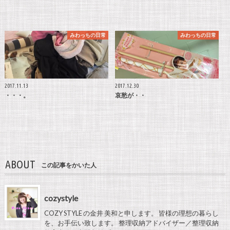
みわっちの日常
みわっちの日常
2017.11.13
2017.12.30
・・・。
哀愁が・・
ABOUT
この記事をかいた人
cozystyle
COZY STYLE の金井 美和と申します。 皆様の理想の暮らし
を、お手伝い致します。 整理収納アドバイザー／整理収納