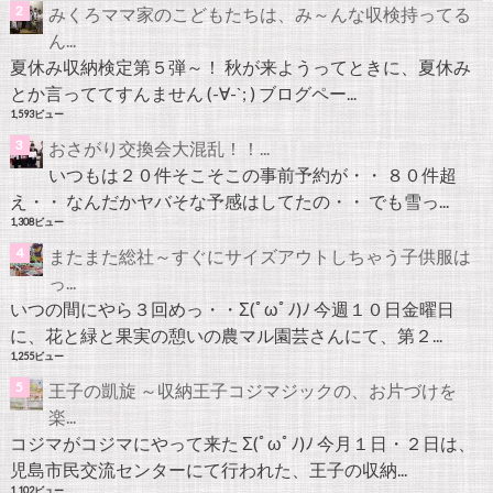
みくろママ家のこどもたちは、み～んな収検持ってる
ん...
夏休み収納検定第５弾～！ 秋が来ようってときに、夏休み
とか言っててすんません (-∀-`; ) ブログペー...
1,593ビュー
おさがり交換会大混乱！！...
いつもは２０件そこそこの事前予約が・・ ８０件超
え・・ なんだかヤバそな予感はしてたの・・ でも雪っ...
1,308ビュー
またまた総社～すぐにサイズアウトしちゃう子供服は
っ...
いつの間にやら３回めっ・・Σ(ﾟωﾟﾉ)ﾉ 今週１０日金曜日
に、花と緑と果実の憩いの農マル園芸さんにて、第２...
1,255ビュー
王子の凱旋 ～収納王子コジマジックの、お片づけを
楽...
コジマがコジマにやって来た Σ(ﾟωﾟﾉ)ﾉ 今月１日・２日は、
児島市民交流センターにて行われた、王子の収納...
1,102ビュー