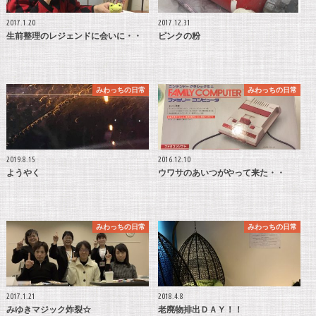
2017.1.20
2017.12.31
生前整理のレジェンドに会いに・・
ピンクの粉
みわっちの日常
みわっちの日常
2019.8.15
2016.12.10
ようやく
ウワサのあいつがやって来た・・
みわっちの日常
みわっちの日常
2017.1.21
2018.4.8
みゆきマジック炸裂☆
老廃物排出ＤＡＹ！！