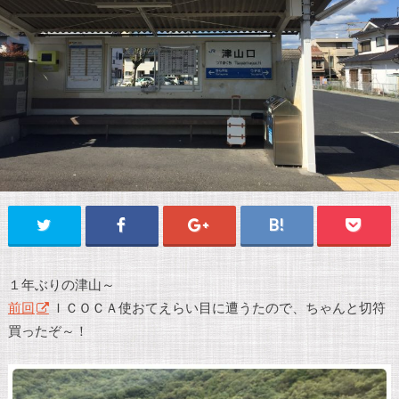
１年ぶりの津山～
前回
ＩＣＯＣＡ使おてえらい目に遭うたので、ちゃんと切符
買ったぞ～！