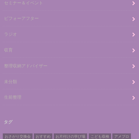
セミナー＆イベント
ビフォーアフター
ラジオ
収育
整理収納アドバイザー
未分類
生前整理
タグ
おさがり交換会
おすすめ
お片付けの学び場
こども収検
アメブロ