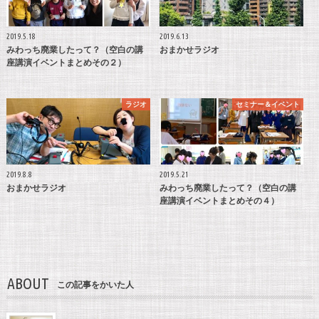
2019.5.18
2019.6.13
みわっち廃業したって？（空白の講
おまかせラジオ
座講演イベントまとめその２）
ラジオ
セミナー＆イベント
2019.8.8
2019.5.21
おまかせラジオ
みわっち廃業したって？（空白の講
座講演イベントまとめその４）
ABOUT
この記事をかいた人