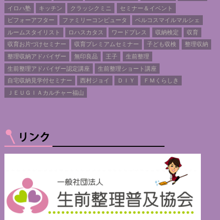
イロハ塾
キッチン
クラッシクミニ
セミナー＆イベント
ビフォーアフター
ファミリーコンピュータ
ベルコスマイルマルシェ
ルームスタイリスト
ロハスカタス
ワードプレス
収納検定
収育
収育お片づけセミナー
収育プレミアムセミナー
子ども収検
整理収納
整理収納アドバイザー
無印良品
王子
生前整理
生前整理アドバイザー認定講座
生前整理ショート講座
自宅収納見学付セミナー
西村ジョイ
ＤＩＹ
ＦＭくらしき
ＪＥＵＧＩＡカルチャー福山