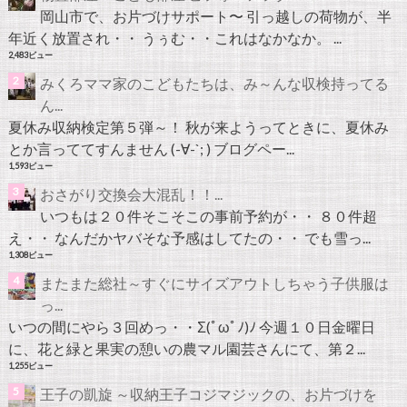
岡山市で、お片づけサポート〜 引っ越しの荷物が、半
年近く放置され・・ うぅむ・・これはなかなか。 ...
2,483ビュー
みくろママ家のこどもたちは、み～んな収検持ってる
ん...
夏休み収納検定第５弾～！ 秋が来ようってときに、夏休み
とか言っててすんません (-∀-`; ) ブログペー...
1,593ビュー
おさがり交換会大混乱！！...
いつもは２０件そこそこの事前予約が・・ ８０件超
え・・ なんだかヤバそな予感はしてたの・・ でも雪っ...
1,308ビュー
またまた総社～すぐにサイズアウトしちゃう子供服は
っ...
いつの間にやら３回めっ・・Σ(ﾟωﾟﾉ)ﾉ 今週１０日金曜日
に、花と緑と果実の憩いの農マル園芸さんにて、第２...
1,255ビュー
王子の凱旋 ～収納王子コジマジックの、お片づけを