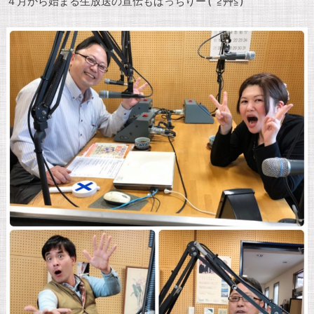
４月から始まる生放送の宣伝もばっちりー (*≧艸≦)