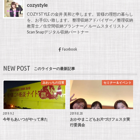
cozystyle
COZY STYLE の金井 美和と申します。 皆様の理想の暮らし
を、お手伝い致します。 整理収納アドバイザー／整理収納
教育士／住空間収納プランナー／ ルームスタイリスト／
Scan Snapデジタル収納パートナー
Facebook
NEW POST
このライターの最新記事
みわっちの日常
セミナー＆イベント
2019.9.2
2019.8.28
今年もあいつがやって来た
おかやまこどもお片づけフェスタ実
行委員会