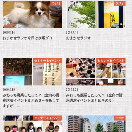
ラジオ
ラジオ
2019.8.14
2019.7.11
おまかせラジオ今日は水曜ダヨ
おまかせラジオ
セミナー＆イベント
セミナー＆イベント
2019.5.19
2019.5.23
みわっち廃業したって？（空白の講
みわっち廃業したって？（空白の講
座講演イベントまとめ３～骨折して
座講演イベントまとめその５）
ますが、…
セミナー＆イベント
ラジオ