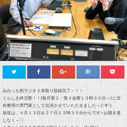
みわっち初ラジオ２本取り収録完了～！！
くらしき終活塾！！(毎月第２・第４金曜１３時３０分～) に生
前整理の専門家として出演させていただきました～ (･∀･)
放送は、４月１３日＆２７日１３時３０分からです✨お聴き逃
しなく～♡