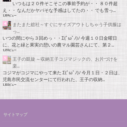
いつもは２０件そこそこの事前予約が・・ ８０件超
え・・ なんだかヤバそな予感はしてたの・・ でも雪っ...
1,309ビュー
またまた総社～すぐにサイズアウトしちゃう子供服は
っ...
いつの間にやら３回めっ・・Σ(ﾟωﾟﾉ)ﾉ 今週１０日金曜日
に、花と緑と果実の憩いの農マル園芸さんにて、第２...
1,255ビュー
王子の凱旋 ～収納王子コジマジックの、お片づけを
楽...
コジマがコジマにやって来た Σ(ﾟωﾟﾉ)ﾉ 今月１日・２日は、
児島市民交流センターにて行われた、王子の収納...
1,102ビュー
サイトマップ