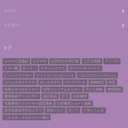
未分類
生前整理
タグ
おさがり交換会
おすすめ
お片付けの学び場
こども収検
アメブロ
イロハ塾
キッチン
クラッシクミニ
セミナー＆イベント
ビフォーアフター
ファミリーコンピュータ
ベルコスマイルマルシェ
ルームスタイリスト
ロハスカタス
ワードプレス
収納検定
収育
収育お片づけセミナー
収育プレミアムセミナー
子ども収検
整理収納
整理収納アドバイザー
無印良品
王子
生前整理
生前整理アドバイザー認定講座
生前整理ショート講座
自宅収納見学付セミナー
西村ジョイ
ＤＩＹ
ＦＭくらしき
ＪＥＵＧＩＡカルチャー福山