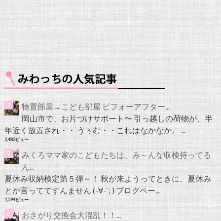
物置部屋→こども部屋 ビフォーアフター...
岡山市で、お片づけサポート〜 引っ越しの荷物が、半
年近く放置され・・ うぅむ・・これはなかなか。 ...
2,483ビュー
みくろママ家のこどもたちは、み～んな収検持ってる
ん...
夏休み収納検定第５弾～！ 秋が来ようってときに、夏休み
とか言っててすんません (-∀-`; ) ブログペー...
1,594ビュー
おさがり交換会大混乱！！...