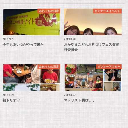
みわっちの日常
セミナー＆イベント
2019.9.2
2019.8.28
今年もあいつがやって来た
おかやまこどもお片づけフェスタ実
行委員会
みわっちの日常
ビフォーアフター
2019.8.24
2019.8.22
初トリオ♡
マドリスト 再び 。。