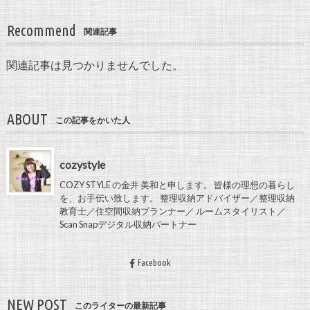
Recommend
関連記事
関連記事は見つかりませんでした。
ABOUT
この記事をかいた人
cozystyle
COZY STYLE の金井 美和と申します。 皆様の理想の暮らし
を、お手伝い致します。 整理収納アドバイザー／整理収納
教育士／住空間収納プランナー／ ルームスタイリスト／
Scan Snapデジタル収納パートナー
Facebook
NEW POST
このライターの最新記事