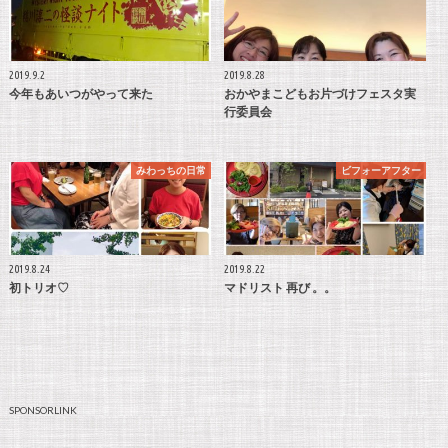
2019.9.2
2019.8.28
今年もあいつがやって来た
おかやまこどもお片づけフェスタ実
行委員会
みわっちの日常
ビフォーアフター
2019.8.24
2019.8.22
初トリオ♡
マドリスト 再び 。。
SPONSORLINK