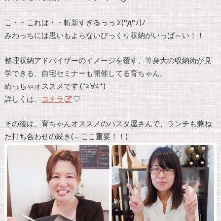
こ・・これは・・斬新すぎるっっ Σ(°д°ﾉ)ﾉ
みわっちには思いもよらないびっくり収納がいっぱ～い！！
整理収納アドバイザーのイメージを覆す、等身大の収納術が見
学できる、自宅セミナーも開催してる育ちゃん。
めっちゃオススメです (*≧∀≦*)
詳しくは、
コチラ
♡
その後は、育ちゃんオススメのパスタ屋さんで、ランチも兼ね
た打ち合わせの続き(←ここ重要！！)