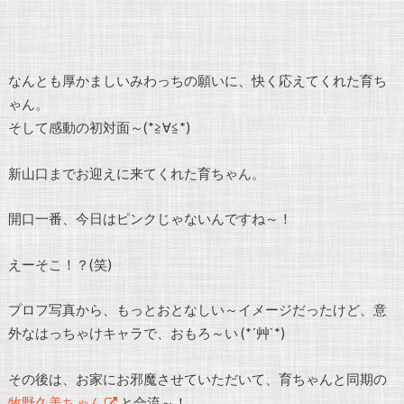
なんとも厚かましいみわっちの願いに、快く応えてくれた育ち
ゃん。
そして感動の初対面～(*≧∀≦*)
新山口までお迎えに来てくれた育ちゃん。
開口一番、今日はピンクじゃないんですね～！
えーそこ！？(笑)
プロフ写真から、もっとおとなしい～イメージだったけど、意
外なはっちゃけキャラで、おもろ～い (*´艸`*)
その後は、お家にお邪魔させていただいて、育ちゃんと同期の
牧野久美ちゃん
と合流～！