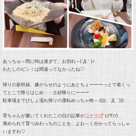
あっちゅ～間に時は過ぎて、お別れ～(´Д｀)ﾉ
わたしのピン！は間違ってなかったね♡
帰りの新幹線、嫌がらせのようにあとちょーーーっとで着くっ
てとこで降りはじめ・・土砂降りにーーー
駐車場までびしょ濡れ帰りの運転めっちゃ怖～:((((;゜Д゜)))
育ちゃんが書いてくれたこの日の記事が
コチラ
(//∇//)
褒められて育つみわっちのことを、よお～く分かってらっしゃ
いますわ♡