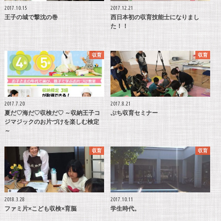
2017.10.15
2017.12.21
王子の城で撃沈の巻
西日本初の収育技能士になりまし
た！！
収育
収育
2017.7.20
2017.8.21
夏だ♡海だ♡収検だ♡ ～収納王子コ
ぷち収育セミナー
ジマジックのお片づけを楽しむ検定
～
収育
収育
2018.3.28
2017.10.11
ファミ片×こども収検×育脳
学生時代。