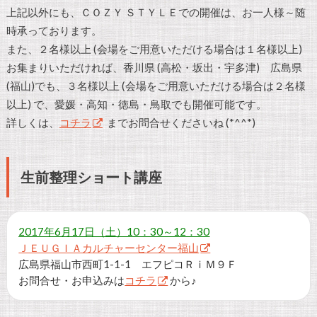
上記以外にも、ＣＯＺＹ ＳＴＹＬＥでの開催は、お一人様～随
時承っております。
また、２名様以上 (会場をご用意いただける場合は１名様以上)
お集まりいただければ、香川県 (高松・坂出・宇多津) 広島県
(福山)でも、３名様以上 (会場をご用意いただける場合は２名様
以上) で、愛媛・高知・徳島・鳥取でも開催可能です。
詳しくは、
コチラ
までお問合せくださいね (*^^*)
生前整理ショート講座
2017年6月17日（土）10：30～12：30
ＪＥＵＧＩＡカルチャーセンター福山
広島県福山市西町1-1-1 エフピコＲｉＭ９Ｆ
お問合せ・お申込みは
コチラ
から♪