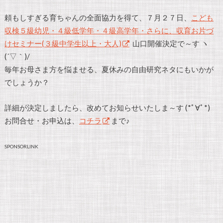
頼もしすぎる育ちゃんの全面協力を得て、７月２７日、
こども
収検５級幼児・４級低学年・４級高学年・さらに、収育お片づ
けセミナー(３級中学生以上・大人)
山口開催決定で～す ヽ
(´▽｀)/
毎年お母さま方を悩ませる、夏休みの自由研究ネタにもいかが
でしょうか？
詳細が決定しましたら、改めてお知らせいたしま～す (*ﾟ∀ﾟ*)
お問合せ・お申込は、
コチラ
まで♪
SPONSORLINK