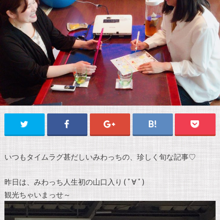
いつもタイムラグ甚だしいみわっちの、珍しく旬な記事♡
昨日は、みわっち人生初の山口入り ( ﾟ∀ ﾟ)
観光ちゃいまっせ～