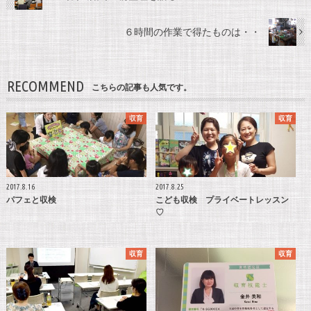
６時間の作業で得たものは・・
RECOMMEND
こちらの記事も人気です。
収育
収育
2017.8.16
2017.8.25
パフェと収検
こども収検 プライベートレッスン
♡
収育
収育