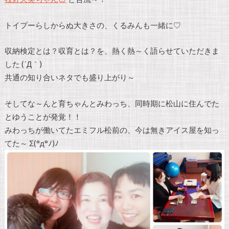
トイプーらしからぬ大きさの、くるみんも一緒に♡
収納検定とは？収育とは？を、熱く熱～く語らせていただきま
した (´Д｀)
共通の知り合いネタでも盛り上がり～
そしてな～んと育ちゃんとみわっち、同時期に松山に住んでた
とゆうことが発覚！！
みわっちが働いてたエミフル松前の、今は無きアイス屋を知っ
てた～ Σ(°д°ﾉ)ﾉ